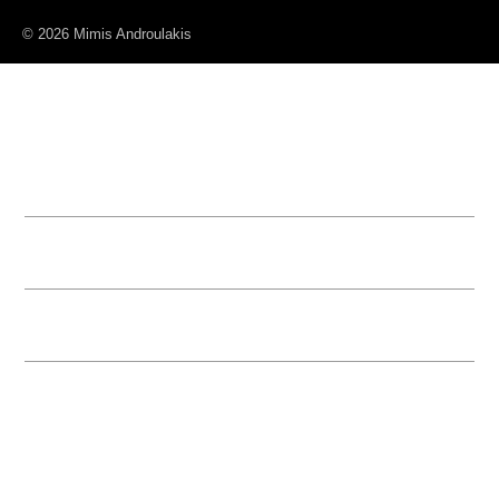
© 2026 Mimis Androulakis
Ονοματεπώνυμο
*
Email
*
Θέμα
*
Το Μήνυμά σας
*