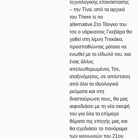
τεχνολογικής επανάστασης
– την Τίνα, από τα αρχικά
του There is no
alternative.Στο Τάνγκο του
τσε ο νάρκισσος Γκεβάρα θα
χαθεί στη λίμνη Τιτικάκα,
προσπαθώντας μάταια να
ενωθεί με το είδωλό του, και
ένας άλλος
απελευθερωμένος Τσε,
αταξινόμητος, σε απόσταση
από όλα τα ιδεολογικά
ρεύματα και στη
διασταύρωση τους, θα μας
αιφνιδιάσει με τη νέα σκεψή
του για όλα τα επίμαχα
θέματα της εποχής μας και
θα σχεδιάσει το πανόραμα
των κοινωνιών του 21ου