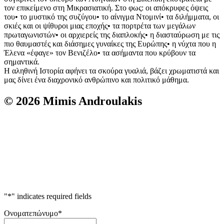
τον επικείμενο στη Μικρασιατική. Στο φως: οι απόκρυφες όψεις
του• το μυστικό της συζύγου• το αίνιγμα Ντομινί• τα διλήμματα, οι
σκιές και οι ψίθυροι μιας εποχής• τα πορτρέτα των μεγάλων
πρωταγωνιστών• οι αρχιερείς της διαπλοκής• η διασταύρωση με τις
πιο θαυμαστές και διάσημες γυναίκες της Ευρώπης• η νύχτα που η
Έλενα «έφαγε» τον Βενιζέλο• τα ασήμαντα που κρύβουν τα
σημαντικά.
Η αληθινή Ιστορία αφήνει τα σκούρα γυαλιά, βάζει χρωματιστά και
μας δίνει ένα διαχρονικό ανθρώπινο και πολιτικό μάθημα.
© 2026 Mimis Androulakis
"
*
" indicates required fields
Ονοματεπώνυμο
*