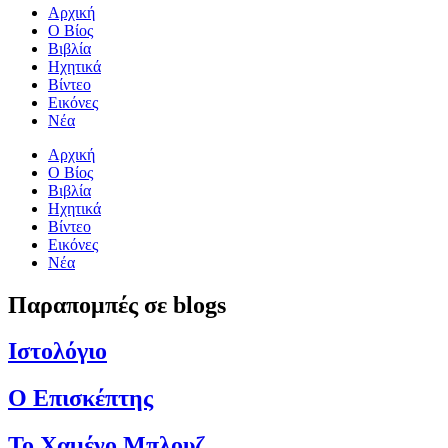
Αρχική
Ο Βίος
Βιβλία
Ηχητικά
Βίντεο
Εικόνες
Νέα
Αρχική
Ο Βίος
Βιβλία
Ηχητικά
Βίντεο
Εικόνες
Νέα
Παραπομπές σε blogs
Ιστολόγιο
Ο Επισκέπτης
Το Χαμένο Μπλουζ