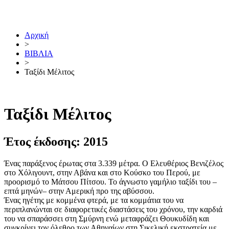
Μετάβαση
στο
περιεχόμενο
Αρχική
>
ΒΙΒΛΙΑ
>
Ταξίδι Μέλιτος
Ταξίδι Μέλιτος
Έτος έκδοσης: 2015
Ένας παράξενος έρωτας στα 3.339 μέτρα. Ο Ελευθέριος Βενιζέλος
στο Χόλιγουντ, στην Αβάνα και στο Κούσκο του Περού, με
προορισμό το Μάτσου Πίτσου. Το άγνωστο γαμήλιο ταξίδι του –
επτά μηνών– στην Αμερική προ της αβύσσου.
Ένας ηγέτης με κομμένα φτερά, με τα κομμάτια του να
περιπλανώνται σε διαφορετικές διαστάσεις του χρόνου, την καρδιά
του να σπαράσσει στη Σμύρνη ενώ μεταφράζει Θουκυδίδη και
συγκρίνει τον όλεθρο των Αθηναίων στη Σικελική εκστρατεία με