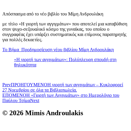
Απόσπασμα από το νέο βιβλίο του Μίμη Ανδρουλάκη
με τίτλο «Η γιορτή των αγγιγμάτων» που αποτελεί μια καταβύθιση
στον ψυχο-σεξουαλικό κόσμο της γυναίκας, του οποίου ο
συγγραφέας έχει υπάρξει συστηματικός και επίμονος παρατηρητής
για πολλές δεκαετίες.
Το Βήμα_Προδημοσίευση νέου βιβλίου Μίμη Ανδρουλάκη
«Η γιορτή των αγγιγμάτων»: Πολύπλευρη σπουδή στη
θηλυκότητα
Prev
ΠΡΟΗΓΟΥΜΕΝΟ
Η γιορτή των αγγιγμάτων – Κυκλοφορεί
27 Νοεμβρίου σε όλα τα Βιβλιοπωλεία.
ΕΠΟΜΕΝΟ
Η «Γιορτή των Αγγιγμάτων» στο Ημερολόγιο του
Παύλου Τσίμα
Next
© 2026 Mimis Androulakis